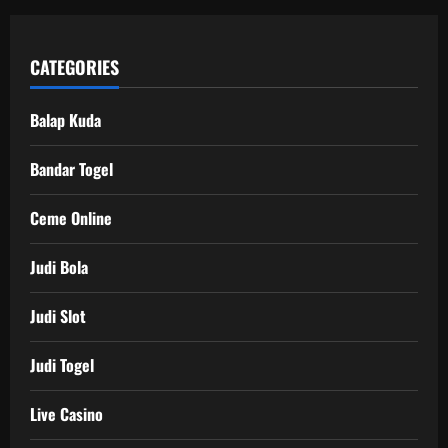
CATEGORIES
Balap Kuda
Bandar Togel
Ceme Online
Judi Bola
Judi Slot
Judi Togel
Live Casino