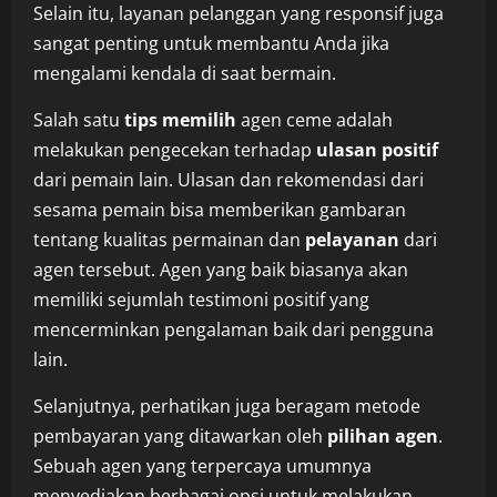
Selain itu, layanan pelanggan yang responsif juga
sangat penting untuk membantu Anda jika
mengalami kendala di saat bermain.
Salah satu
tips memilih
agen ceme adalah
melakukan pengecekan terhadap
ulasan positif
dari pemain lain. Ulasan dan rekomendasi dari
sesama pemain bisa memberikan gambaran
tentang kualitas permainan dan
pelayanan
dari
agen tersebut. Agen yang baik biasanya akan
memiliki sejumlah testimoni positif yang
mencerminkan pengalaman baik dari pengguna
lain.
Selanjutnya, perhatikan juga beragam metode
pembayaran yang ditawarkan oleh
pilihan agen
.
Sebuah agen yang terpercaya umumnya
menyediakan berbagai opsi untuk melakukan