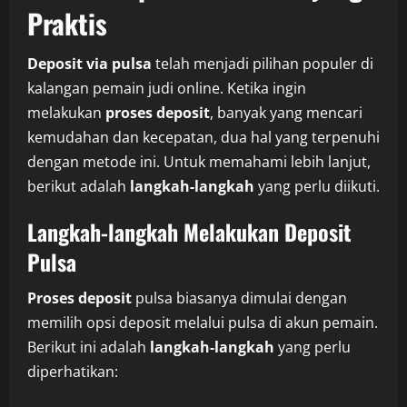
Praktis
Deposit via pulsa
telah menjadi pilihan populer di
kalangan pemain judi online. Ketika ingin
melakukan
proses deposit
, banyak yang mencari
kemudahan dan kecepatan, dua hal yang terpenuhi
dengan metode ini. Untuk memahami lebih lanjut,
berikut adalah
langkah-langkah
yang perlu diikuti.
Langkah-langkah Melakukan Deposit
Pulsa
Proses deposit
pulsa biasanya dimulai dengan
memilih opsi deposit melalui pulsa di akun pemain.
Berikut ini adalah
langkah-langkah
yang perlu
diperhatikan: