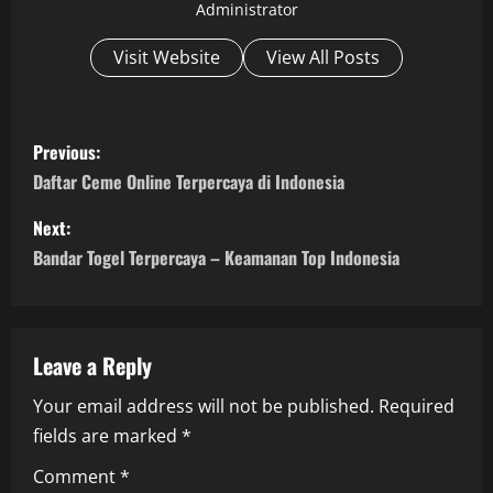
Administrator
Visit Website
View All Posts
P
Previous:
o
Daftar Ceme Online Terpercaya di Indonesia
s
Next:
Bandar Togel Terpercaya – Keamanan Top Indonesia
t
n
a
Leave a Reply
Your email address will not be published.
Required
v
fields are marked
*
i
Comment
*