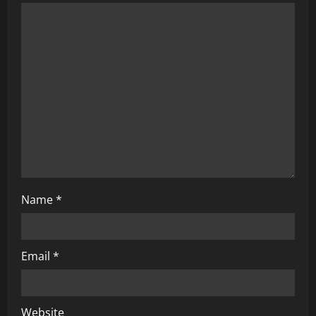
g
a
t
i
o
n
Name
*
Email
*
Website