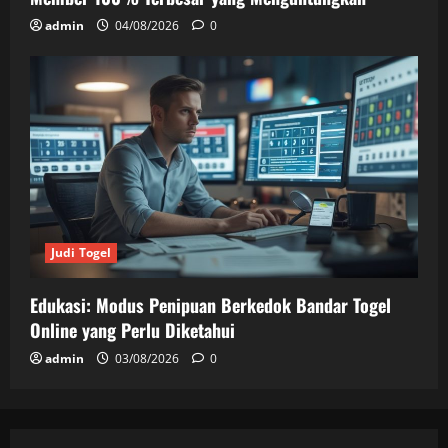
admin
04/08/2026
0
Judi Togel
Edukasi: Modus Penipuan Berkedok Bandar Togel
Online yang Perlu Diketahui
admin
03/08/2026
0