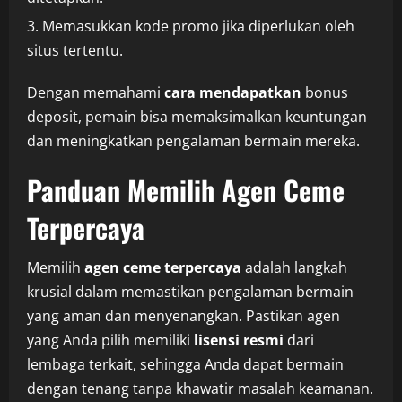
Memasukkan kode promo jika diperlukan oleh
situs tertentu.
Dengan memahami
cara mendapatkan
bonus
deposit, pemain bisa memaksimalkan keuntungan
dan meningkatkan pengalaman bermain mereka.
Panduan Memilih Agen Ceme
Terpercaya
Memilih
agen ceme terpercaya
adalah langkah
krusial dalam memastikan pengalaman bermain
yang aman dan menyenangkan. Pastikan agen
yang Anda pilih memiliki
lisensi resmi
dari
lembaga terkait, sehingga Anda dapat bermain
dengan tenang tanpa khawatir masalah keamanan.