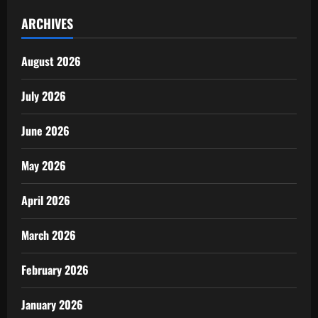
ARCHIVES
August 2026
July 2026
June 2026
May 2026
April 2026
March 2026
February 2026
January 2026