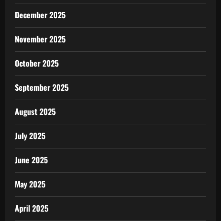
December 2025
November 2025
October 2025
September 2025
August 2025
July 2025
June 2025
May 2025
April 2025