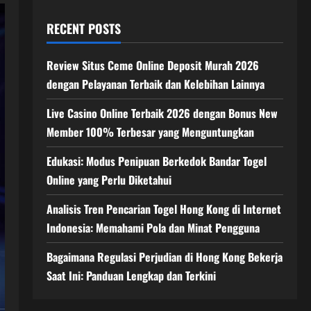
RECENT POSTS
Review Situs Ceme Online Deposit Murah 2026
dengan Pelayanan Terbaik dan Kelebihan Lainnya
Live Casino Online Terbaik 2026 dengan Bonus New
Member 100% Terbesar yang Menguntungkan
Edukasi: Modus Penipuan Berkedok Bandar Togel
Online yang Perlu Diketahui
Analisis Tren Pencarian Togel Hong Kong di Internet
Indonesia: Memahami Pola dan Minat Pengguna
Bagaimana Regulasi Perjudian di Hong Kong Bekerja
Saat Ini: Panduan Lengkap dan Terkini