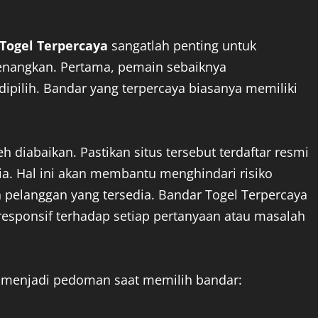
Togel Terpercaya
sangatlah penting untuk
angkan. Pertama, pemain sebaiknya
pilih. Bandar yang terpercaya biasanya memiliki
eh diabaikan. Pastikan situs tersebut terdaftar resmi
ia. Hal ini akan membantu menghindari risiko
n pelanggan yang tersedia. Bandar Togel Terpercaya
esponsif terhadap setiap pertanyaan atau masalah
a menjadi pedoman saat memilih bandar: