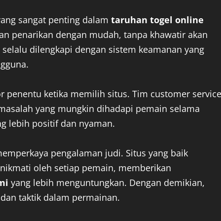
 yang sangat penting dalam
taruhan togel online
dan penarikan dengan mudah, tanpa khawatir akan
a selalu dilengkapi dengan sistem keamanan yang
ngguna.
r penentu ketika memilih situs. Tim customer servic
masalah yang mungkin dihadapi pemain selama
 lebih positif dan nyaman.
memperkaya pengalaman judi. Situs yang baik
inikmati oleh setiap pemain, memberikan
mi
yang lebih menguntungkan. Dengan demikian,
dan taktik dalam permainan.