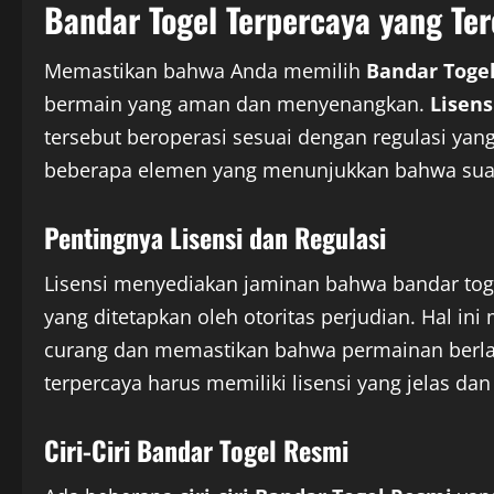
Bandar Togel Terpercaya yang Te
Memastikan bahwa Anda memilih
Bandar Togel
bermain yang aman dan menyenangkan.
Lisens
tersebut beroperasi sesuai dengan regulasi ya
beberapa elemen yang menunjukkan bahwa suat
Pentingnya Lisensi dan Regulasi
Lisensi menyediakan jaminan bahwa bandar togel
yang ditetapkan oleh otoritas perjudian. Hal in
curang dan memastikan bahwa permainan berlang
terpercaya harus memiliki lisensi yang jelas d
Ciri-Ciri Bandar Togel Resmi