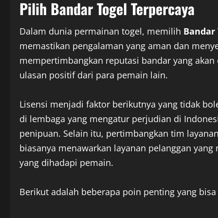
Pilih Bandar Togel Terpercaya
Dalam dunia permainan togel, memilih
Bandar 
memastikan pengalaman yang aman dan menyen
mempertimbangkan reputasi bandar yang akan di
ulasan positif dari para pemain lain.
Lisensi menjadi faktor berikutnya yang tidak bol
di lembaga yang mengatur perjudian di Indones
penipuan. Selain itu, pertimbangkan tim layana
biasanya menawarkan layanan pelanggan yang r
yang dihadapi pemain.
Berikut adalah beberapa poin penting yang bis