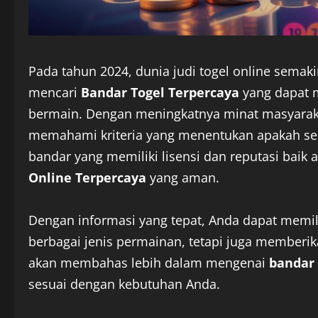
Pada tahun 2024, dunia judi togel online semak
mencari
Bandar Togel Terpercaya
yang dapat 
bermain. Dengan meningkatnya minat masyarak
memahami kriteria yang menentukan apakah seb
bandar yang memiliki lisensi dan reputasi bai
Online Terpercaya
yang aman.
Dengan informasi yang tepat, Anda dapat memi
berbagai jenis permainan, tetapi juga memberi
akan membahas lebih dalam mengenai
bandar 
sesuai dengan kebutuhan Anda.