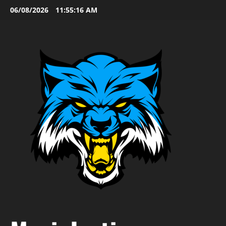
Skip
06/08/2026
11:55:18 AM
to
content