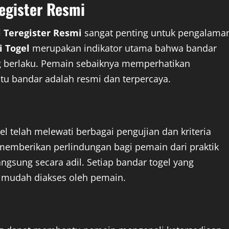
register Resmi
 Teregister Resmi
sangat penting untuk pengalama
i Togel
merupakan indikator utama bahwa bandar
ng berlaku. Pemain sebaiknya memperhatikan
u bandar adalah resmi dan terpercaya.
 telah melewati berbagai pengujian dan kriteria
i memberikan perlindungan bagi pemain dari praktik
sung secara adil. Setiap bandar togel yang
an mudah diakses oleh pemain.