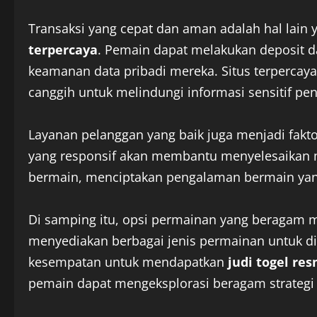
Transaksi yang cepat dan aman adalah hal lain
terpercaya
. Pemain dapat melakukan deposit 
keamanan data pribadi mereka. Situs terpercay
canggih untuk melindungi informasi sensitif pe
Layanan pelanggan yang baik juga menjadi fakto
yang responsif akan membantu menyelesaikan 
bermain, menciptakan pengalaman bermain yang
Di samping itu, opsi permainan yang beragam 
menyediakan berbagai jenis permainan untuk d
kesempatan untuk mendapatkan
judi togel res
pemain dapat mengeksplorasi beragam strategi 