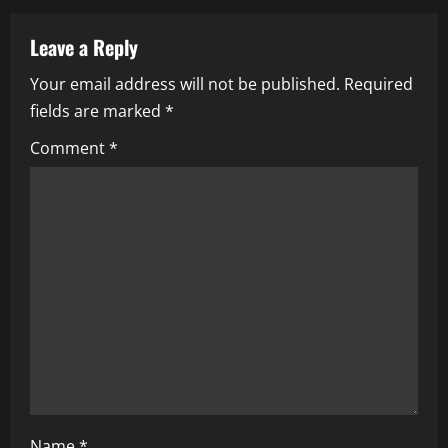
a
v
Leave a Reply
i
Your email address will not be published.
Required
fields are marked
*
g
Comment
*
a
t
i
o
n
Name
*