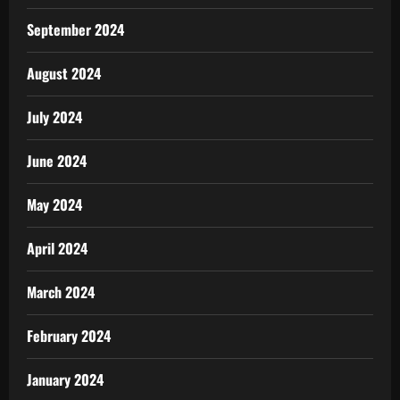
September 2024
August 2024
July 2024
June 2024
May 2024
April 2024
March 2024
February 2024
January 2024