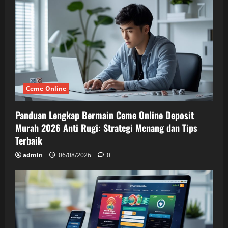
Ceme Online
Panduan Lengkap Bermain Ceme Online Deposit
Murah 2026 Anti Rugi: Strategi Menang dan Tips
Terbaik
admin
06/08/2026
0