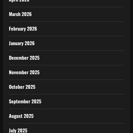
March 2026
February 2026
January 2026
December 2025
November 2025
October 2025
September 2025
August 2025
July 2025