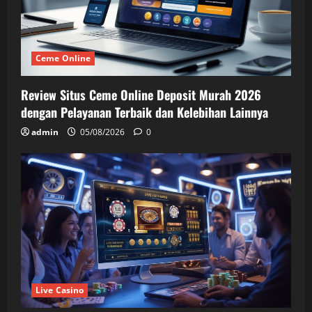
Ceme Online
Review Situs Ceme Online Deposit Murah 2026
dengan Pelayanan Terbaik dan Kelebihan Lainnya
admin
05/08/2026
0
Live Casino