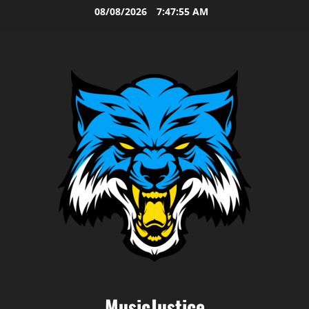
Skip
08/08/2026
7:47:56 AM
to
content
MusicJustice