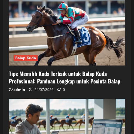
Balap Kuda
Tips Memilih Kuda Terbaik untuk Balap Kuda
Profesional: Panduan Lengkap untuk Pecinta Balap
admin
24/07/2026
0