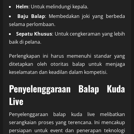
Helm
: Untuk melindungi kepala.
Baju Balap
: Membedakan joki yang berbeda
selama perlombaan.
Sepatu Khusus
: Untuk cengkeraman yang lebih
baik di pelana.
Perlengkapan ini harus memenuhi standar yang
ditetapkan oleh otoritas balap untuk menjaga
keselamatan dan keadilan dalam kompetisi.
Penyelenggaraan Balap Kuda
Live
Penyelenggaraan balap kuda live melibatkan
serangkaian proses yang terencana. Ini mencakup
persiapan untuk event dan penerapan teknologi