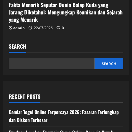
Fakta Menarik Seputar Dunia Balap Kuda yang
Jarang Diketahui: Mengungkap Keunikan dan Sejarah
yang Menarik
admin
22/07/2026
0
SEARCH
SEARCH
RECENT POSTS
Bandar Togel Online Terpercaya 2026: Pasaran Terlengkap
dan Diskon Terbesar