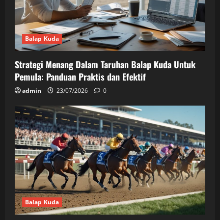
Balap Kuda
Strategi Menang Dalam Taruhan Balap Kuda Untuk
Pemula: Panduan Praktis dan Efektif
admin
23/07/2026
0
Balap Kuda