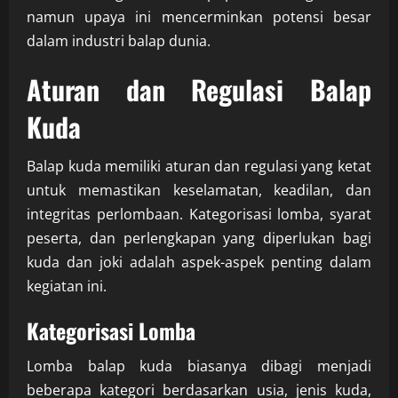
namun upaya ini mencerminkan potensi besar
dalam industri balap dunia.
Aturan dan Regulasi Balap
Kuda
Balap kuda memiliki aturan dan regulasi yang ketat
untuk memastikan keselamatan, keadilan, dan
integritas perlombaan. Kategorisasi lomba, syarat
peserta, dan perlengkapan yang diperlukan bagi
kuda dan joki adalah aspek-aspek penting dalam
kegiatan ini.
Kategorisasi Lomba
Lomba balap kuda biasanya dibagi menjadi
beberapa kategori berdasarkan usia, jenis kuda,