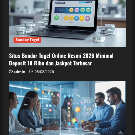
Bandar Togel
Situs Bandar Togel Online Resmi 2026 Minimal
Deposit 10 Ribu dan Jackpot Terbesar
admin
08/08/2026