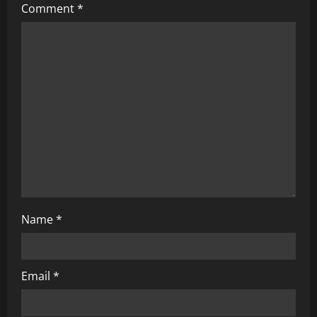
i
Comment
*
g
a
t
i
o
n
Name
*
Email
*