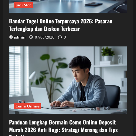
Judi Slot
Bandar Togel Online Terpercaya 2026: Pasaran
Terlengkap dan Diskon Terbesar
admin
07/08/2026
0
Ceme Online
Panduan Lengkap Bermain Ceme Online Deposit
Murah 2026 Anti Rugi: Strategi Menang dan Tips