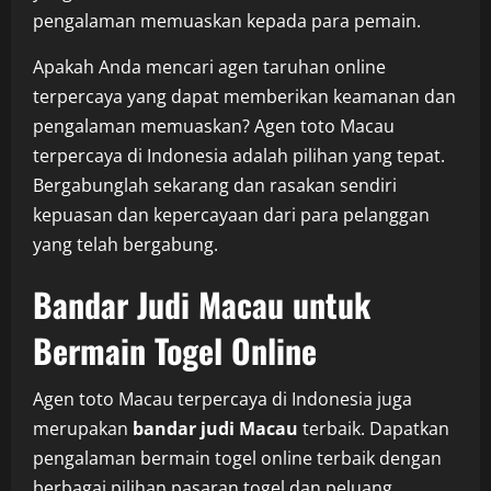
pengalaman memuaskan kepada para pemain.
Apakah Anda mencari agen taruhan online
terpercaya yang dapat memberikan keamanan dan
pengalaman memuaskan? Agen toto Macau
terpercaya di Indonesia adalah pilihan yang tepat.
Bergabunglah sekarang dan rasakan sendiri
kepuasan dan kepercayaan dari para pelanggan
yang telah bergabung.
Bandar Judi Macau untuk
Bermain Togel Online
Agen toto Macau terpercaya di Indonesia juga
merupakan
bandar judi Macau
terbaik. Dapatkan
pengalaman bermain togel online terbaik dengan
berbagai pilihan pasaran togel dan peluang