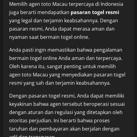
Memilih agen toto Macau terpercaya di Indonesia
juga berarti mendapatkan
pasaran togel resmi
yang legal dan terjamin keabsahannya. Dengan
pasaran resmi, Anda dapat merasa aman dan
nyaman saat bermain togel online.
Anda pasti ingin memastikan bahwa pengalaman
bermain togel online Anda aman dan terpercaya.
Oleh karena itu, sangat penting untuk memilih
agen toto Macau yang menyediakan pasaran togel
resmi yang sah dan terjamin keabsahannya.
Dengan pasaran togel resmi, Anda dapat memiliki
keyakinan bahwa agen tersebut beroperasi sesuai
dengan aturan dan regulasi yang ditetapkan oleh
otoritas perjudian. Ini berarti bahwa proses
taruhan dan pembayaran akan berjalan dengan
adil dan transparan.