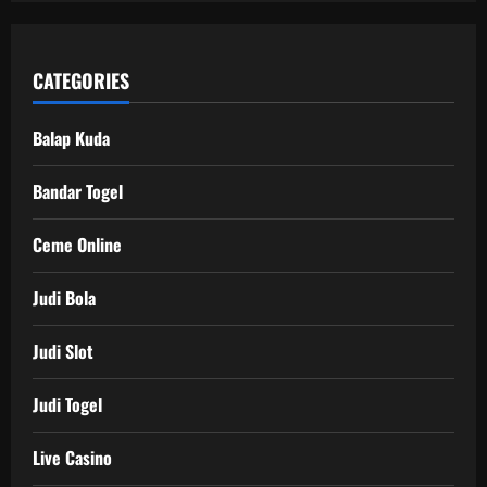
CATEGORIES
Balap Kuda
Bandar Togel
Ceme Online
Judi Bola
Judi Slot
Judi Togel
Live Casino