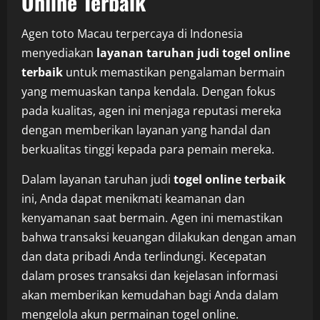
Online Terbaik
Agen toto Macau terpercaya di Indonesia
menyediakan
layanan taruhan judi togel online
terbaik
untuk memastikan pengalaman bermain
yang memuaskan tanpa kendala. Dengan fokus
pada kualitas, agen ini menjaga reputasi mereka
dengan memberikan layanan yang handal dan
berkualitas tinggi kepada para pemain mereka.
Dalam layanan taruhan judi
togel online terbaik
ini, Anda dapat menikmati keamanan dan
kenyamanan saat bermain. Agen ini memastikan
bahwa transaksi keuangan dilakukan dengan aman
dan data pribadi Anda terlindungi. Kecepatan
dalam proses transaksi dan kejelasan informasi
akan memberikan kemudahan bagi Anda dalam
mengelola akun permainan togel online.