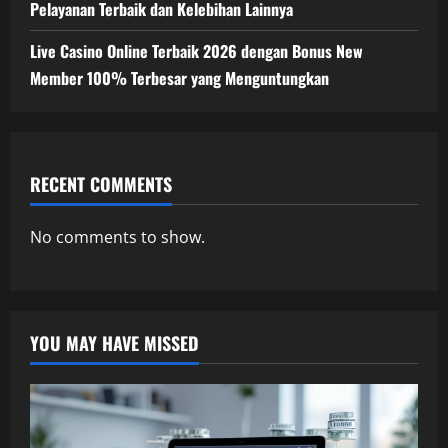
Pelayanan Terbaik dan Kelebihan Lainnya
Live Casino Online Terbaik 2026 dengan Bonus New
Member 100% Terbesar yang Menguntungkan
RECENT COMMENTS
No comments to show.
YOU MAY HAVE MISSED