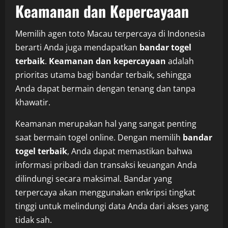
Keamanan dan Kepercayaan
Memilih agen toto Macau terpercaya di Indonesia
berarti Anda juga mendapatkan
bandar togel
terbaik
.
Keamanan dan kepercayaan
adalah
prioritas utama bagi bandar terbaik, sehingga
Anda dapat bermain dengan tenang dan tanpa
khawatir.
Keamanan merupakan hal yang sangat penting
saat bermain togel online. Dengan memilih
bandar
togel terbaik
, Anda dapat memastikan bahwa
informasi pribadi dan transaksi keuangan Anda
dilindungi secara maksimal. Bandar yang
terpercaya akan menggunakan enkripsi tingkat
tinggi untuk melindungi data Anda dari akses yang
tidak sah.