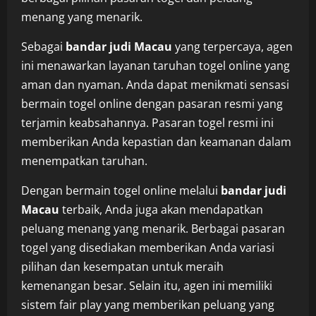
menang yang menarik.
Sebagai
bandar judi Macau
yang terpercaya, agen
ini menawarkan layanan taruhan togel online yang
aman dan nyaman. Anda dapat menikmati sensasi
bermain togel online dengan pasaran resmi yang
terjamin keabsahannya. Pasaran togel resmi ini
memberikan Anda kepastian dan keamanan dalam
menempatkan taruhan.
Dengan bermain togel online melalui
bandar judi
Macau
terbaik, Anda juga akan mendapatkan
peluang menang yang menarik. Berbagai pasaran
togel yang disediakan memberikan Anda variasi
pilihan dan kesempatan untuk meraih
kemenangan besar. Selain itu, agen ini memiliki
sistem fair play yang memberikan peluang yang