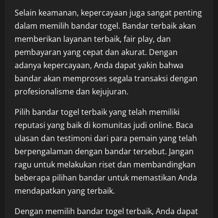
Selain keamanan, kepercayaan juga sangat penting
dalam memilih bandar togel. Bandar terbaik akan
memberikan layanan terbaik, fair play, dan
pembayaran yang cepat dan akurat. Dengan
adanya kepercayaan, Anda dapat yakin bahwa
bandar akan memproses segala transaksi dengan
profesionalisme dan kejujuran.
Pilih bandar togel terbaik yang telah memiliki
reputasi yang baik di komunitas judi online. Baca
ulasan dan testimoni dari para pemain yang telah
berpengalaman dengan bandar tersebut. Jangan
ragu untuk melakukan riset dan membandingkan
beberapa pilihan bandar untuk memastikan Anda
mendapatkan yang terbaik.
Dengan memilih bandar togel terbaik, Anda dapat