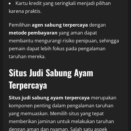
Kartu kredit yang seringkali menjadi pilihan
karena praktis.
Pemilihan
agen sabung terpercaya
dengan
metode pembayaran
yang aman dapat
membantu mengurangi risiko penipuan, sehingga
pemain dapat lebih fokus pada pengalaman
taruhan mereka.
Situs Judi Sabung Ayam
Terpercaya
Situs judi sabung ayam terpercaya
merupakan
komponen penting dalam pengalaman taruhan
yang memuaskan. Memilih situs yang tepat
memberikan jaminan untuk melakukan taruhan
dengan aman dan nyaman. Salah satu aspek