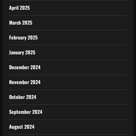
April 2025
March 2025
February 2025
January 2025
December 2024
November 2024
October 2024
September 2024
August 2024