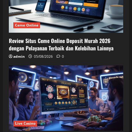
Ceme Online
Review Situs Ceme Online Deposit Murah 2026
dengan Pelayanan Terbaik dan Kelebihan Lainnya
admin
05/08/2026
0
Live Casino