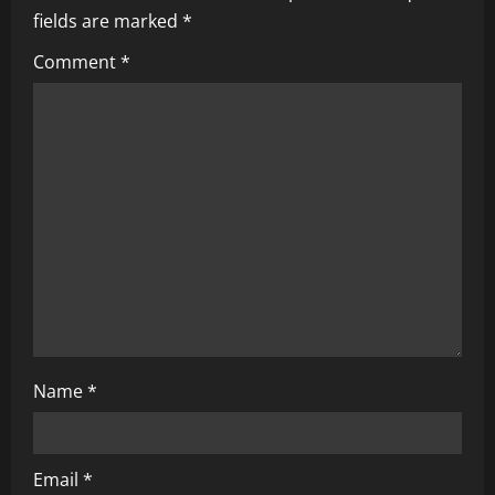
v
fields are marked
*
i
Comment
*
g
a
t
i
o
n
Name
*
Email
*