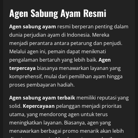
Agen Sabung Ayam Resmi
Agen sabung ayam
resmi berperan penting dalam
dunia perjudian ayam di Indonesia. Mereka
menjadi perantara antara petarung dan penjudi.
Melalui agen ini, pemain dapat menikmati
pengalaman bertaruh yang lebih baik.
Agen
terpercaya
biasanya menawarkan layanan yang
komprehensif, mulai dari pemilihan ayam hingga
proses pembayaran hadiah.
Agen sabung ayam terbaik
memiliki reputasi yang
solid.
Kepercayaan
pelanggan menjadi prioritas
utama, yang mendorong agen untuk terus
meningkatkan layanan. Biasanya, agen yang
menawarkan berbagai promo menarik akan lebih