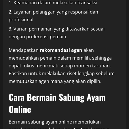
Keamanan dalam melakukan transaksi.
Layanan pelanggan yang responsif dan
profesional.
Varian permainan yang ditawarkan sesuai
dengan preferensi pemain.
Mendapatkan
rekomendasi agen
akan
memudahkan pemain dalam memilih, sehingga
dapat fokus menikmati setiap momen taruhan.
Pastikan untuk melakukan riset lengkap sebelum
memutuskan agen mana yang akan dipilih.
Cara Bermain Sabung Ayam
Online
Bermain sabung ayam online memerlukan