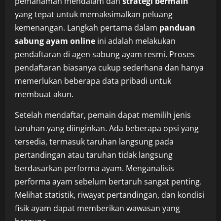
pemahaman mendalam dan
strategi bermain
yang tepat untuk memaksimalkan peluang
kemenangan. Langkah pertama dalam
panduan
sabung ayam online
ini adalah melakukan
pendaftaran di agen sabung ayam resmi. Proses
pendaftaran biasanya cukup sederhana dan hanya
memerlukan beberapa data pribadi untuk
membuat akun.
Setelah mendaftar, pemain dapat memilih jenis
taruhan yang diinginkan. Ada beberapa opsi yang
tersedia, termasuk taruhan langsung pada
pertandingan atau taruhan tidak langsung
berdasarkan performa ayam. Menganalisis
performa ayam sebelum bertaruh sangat penting.
Melihat statistik, riwayat pertandingan, dan kondisi
fisik ayam dapat memberikan wawasan yang