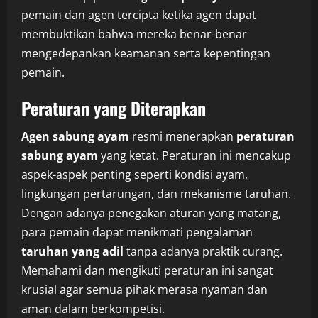
pemain dan agen tercipta ketika agen dapat
membuktikan bahwa mereka benar-benar
mengedepankan keamanan serta kepentingan
pemain.
Peraturan yang Diterapkan
Agen sabung ayam
resmi menerapkan
peraturan
sabung ayam
yang ketat. Peraturan ini mencakup
aspek-aspek penting seperti kondisi ayam,
lingkungan pertarungan, dan mekanisme taruhan.
Dengan adanya penegakan aturan yang matang,
para pemain dapat menikmati pengalaman
taruhan yang adil
tanpa adanya praktik curang.
Memahami dan mengikuti peraturan ini sangat
krusial agar semua pihak merasa nyaman dan
aman dalam berkompetisi.