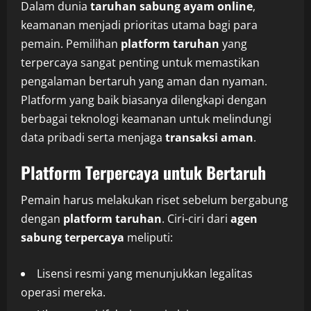
Dalam dunia
taruhan sabung ayam online
,
keamanan menjadi prioritas utama bagi para
pemain. Pemilihan
platform taruhan
yang
terpercaya sangat penting untuk memastikan
pengalaman bertaruh yang aman dan nyaman.
Platform yang baik biasanya dilengkapi dengan
berbagai teknologi keamanan untuk melindungi
data pribadi serta menjaga
transaksi aman
.
Platform Terpercaya untuk Bertaruh
Pemain harus melakukan riset sebelum bergabung
dengan
platform taruhan
. Ciri-ciri dari
agen
sabung terpercaya
meliputi:
Lisensi resmi yang menunjukkan legalitas
operasi mereka.