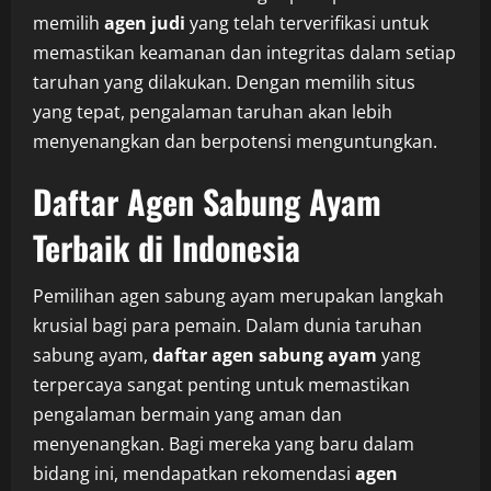
memilih
agen judi
yang telah terverifikasi untuk
memastikan keamanan dan integritas dalam setiap
taruhan yang dilakukan. Dengan memilih situs
yang tepat, pengalaman taruhan akan lebih
menyenangkan dan berpotensi menguntungkan.
Daftar Agen Sabung Ayam
Terbaik di Indonesia
Pemilihan agen sabung ayam merupakan langkah
krusial bagi para pemain. Dalam dunia taruhan
sabung ayam,
daftar agen sabung ayam
yang
terpercaya sangat penting untuk memastikan
pengalaman bermain yang aman dan
menyenangkan. Bagi mereka yang baru dalam
bidang ini, mendapatkan rekomendasi
agen