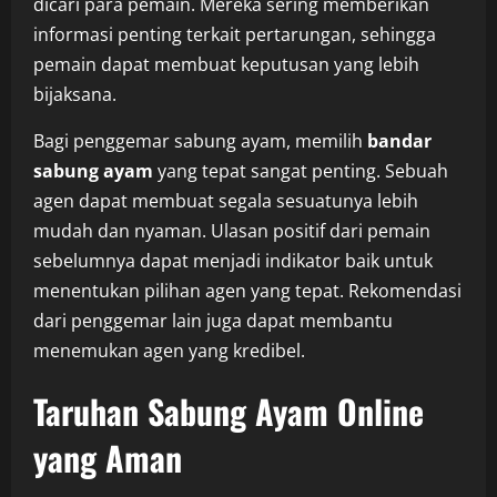
dicari para pemain. Mereka sering memberikan
informasi penting terkait pertarungan, sehingga
pemain dapat membuat keputusan yang lebih
bijaksana.
Bagi penggemar sabung ayam, memilih
bandar
sabung ayam
yang tepat sangat penting. Sebuah
agen dapat membuat segala sesuatunya lebih
mudah dan nyaman. Ulasan positif dari pemain
sebelumnya dapat menjadi indikator baik untuk
menentukan pilihan agen yang tepat. Rekomendasi
dari penggemar lain juga dapat membantu
menemukan agen yang kredibel.
Taruhan Sabung Ayam Online
yang Aman