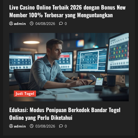
Live Casino Online Terbaik 2026 dengan Bonus New
Member 100% Terbesar yang Menguntungkan
admin
04/08/2026
0
Judi Togel
Edukasi: Modus Penipuan Berkedok Bandar Togel
Online yang Perlu Diketahui
admin
03/08/2026
0