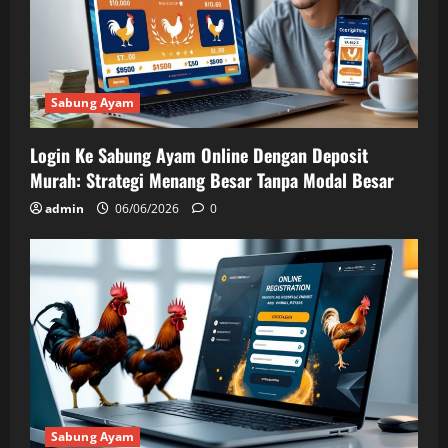
Sabung Ayam
Login Ke Sabung Ayam Online Dengan Deposit
Murah: Strategi Menang Besar Tanpa Modal Besar
admin
06/06/2026
0
Sabung Ayam