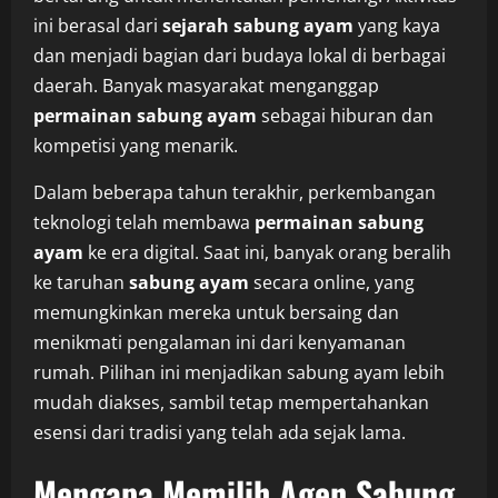
ini berasal dari
sejarah sabung ayam
yang kaya
dan menjadi bagian dari budaya lokal di berbagai
daerah. Banyak masyarakat menganggap
permainan sabung ayam
sebagai hiburan dan
kompetisi yang menarik.
Dalam beberapa tahun terakhir, perkembangan
teknologi telah membawa
permainan sabung
ayam
ke era digital. Saat ini, banyak orang beralih
ke taruhan
sabung ayam
secara online, yang
memungkinkan mereka untuk bersaing dan
menikmati pengalaman ini dari kenyamanan
rumah. Pilihan ini menjadikan sabung ayam lebih
mudah diakses, sambil tetap mempertahankan
esensi dari tradisi yang telah ada sejak lama.
Mengapa Memilih Agen Sabung